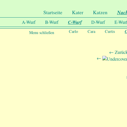
.
Undercover-Coon´s
Startseite
Kater
Katzen
Nac
A-Wurf
B-Wurf
C-Wurf
D-Wurf
E-Wur
C
Carlo
Cara
Curtis
Menu schließen
← Zurück
←