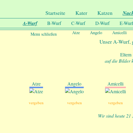
.
Undercover-Coon´s
Startseite
Kater
Katzen
Nac
A-Wurf
B-Wurf
C-Wurf
D-Wurf
E-Wur
Atze
Angelo
Amicelli
Menu schließen
Unser A-Wurf, 
Eltern
auf die Bilder
Atze
Angelo
Amicelli
vergeben
vergeben
vergeben
Wir sind heute 21 