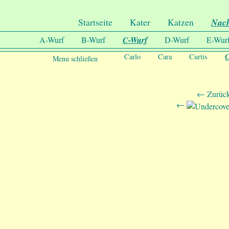
.
Undercover-Coon´s
Startseite
Kater
Katzen
Nac
A-Wurf
B-Wurf
C-Wurf
D-Wurf
E-Wur
C
Carlo
Cara
Curtis
Menu schließen
← Zurück
←