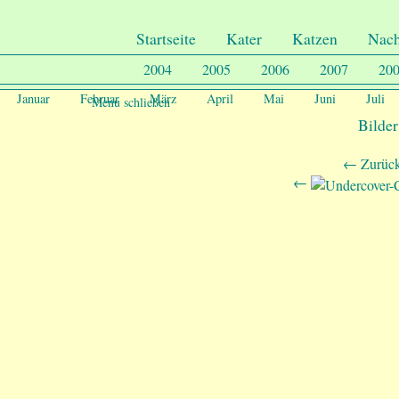
.
Undercover-Coon´s
Startseite
Kater
Katzen
Nac
2004
2005
2006
2007
20
Januar
Februar
März
April
Mai
Juni
Juli
Menu schließen
Bilder
← Zurück
←