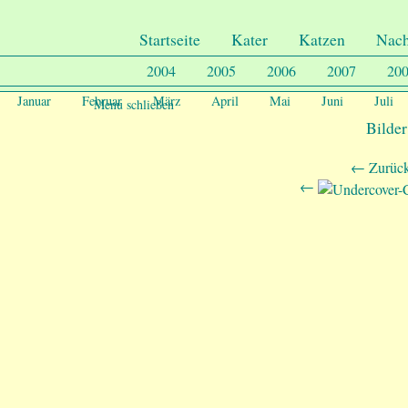
.
Undercover-Coon´s
Startseite
Kater
Katzen
Nac
2004
2005
2006
2007
20
Januar
Februar
März
April
Mai
Juni
Juli
Menu schließen
Bilder
← Zurück
←