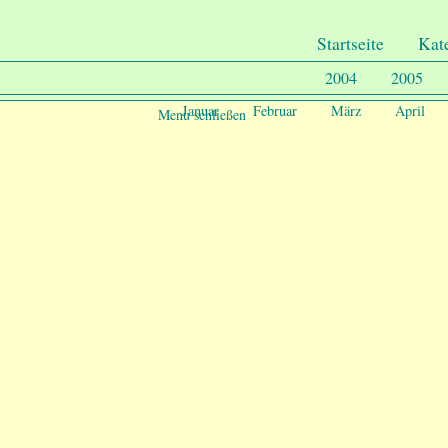
.
Undercover-Coon´s
Startseite
Kat
2004
2005
Januar
Februar
März
April
Menu schließen