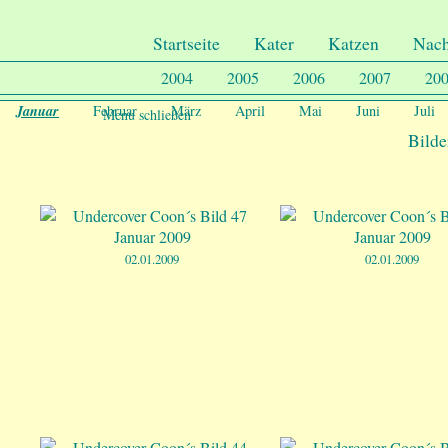
.
Undercover-Coon´s
Startseite
Kater
Katzen
Nac
2004
2005
2006
2007
20
Januar
Februar
März
April
Mai
Juni
Juli
Menu schließen
Bilde
02.01.2009
02.01.2009